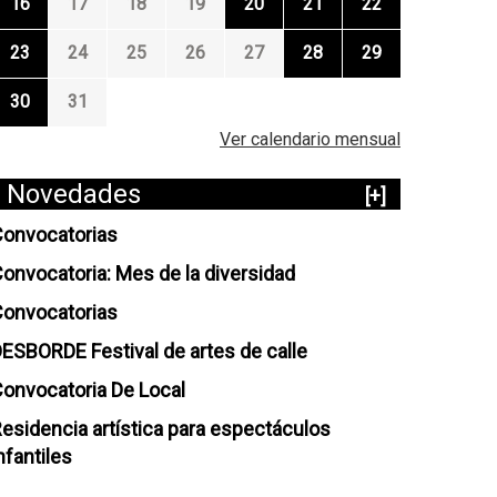
16
17
18
19
20
21
22
23
24
25
26
27
28
29
30
31
Ver calendario mensual
Novedades
[+]
onvocatorias
onvocatoria: Mes de la diversidad
onvocatorias
ESBORDE Festival de artes de calle
onvocatoria De Local
esidencia artística para espectáculos
nfantiles