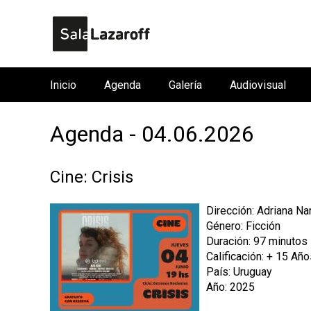
Inicio
Agenda
Galería
Audiovisual
M
e
Agenda - 04.06.2026
n
ú
p
Cine: Crisis
r
i
Dirección: Adriana Nar
Género: Ficción
n
Duración: 97 minutos
c
Calificación: + 15 Añ
i
País: Uruguay
p
Año: 2025
a