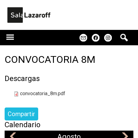
Jump to navigation
B
m
f
u
s
c
CONVOCATORIA 8M
a
r
Descargas
convocatoria_8m.pdf
Compartir
Calendario
Agosto
«
»