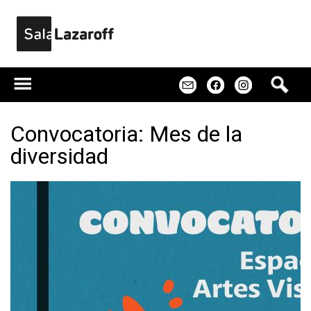
Jump to navigation
B
m
f
u
s
c
Convocatoria: Mes de la
a
diversidad
r