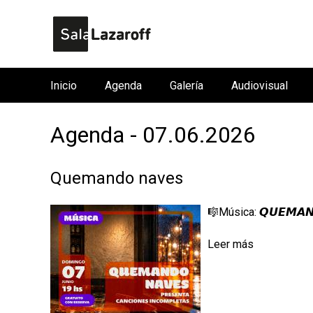
Inicio
Agenda
Galería
Audiovisual
M
e
Agenda - 07.06.2026
n
ú
p
Quemando naves
r
i
🎼Música: 𝙌𝙐𝙀𝙈𝘼𝙉
n
Leer más
c
i
p
a