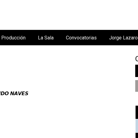
Jump to navigation
Producción
La Sala
Convocatorias
Jorge Lazaro
𝘿𝙊 𝙉𝘼𝙑𝙀𝙎