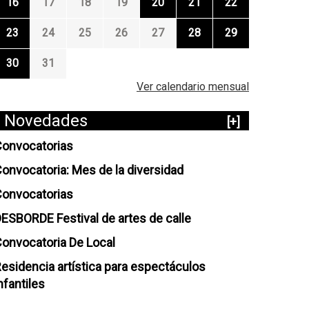
16
17
18
19
20
21
22
23
24
25
26
27
28
29
30
31
Ver calendario mensual
Novedades
[+]
onvocatorias
onvocatoria: Mes de la diversidad
onvocatorias
ESBORDE Festival de artes de calle
onvocatoria De Local
esidencia artística para espectáculos
nfantiles