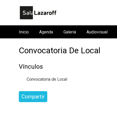
Inicio
Agenda
Galería
Audiovisual
M
e
Convocatoria De Local
n
ú
p
Vínculos
r
i
Convocatoria de Local
n
c
Compartir
i
p
a