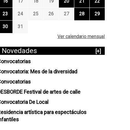
16
17
18
19
20
21
22
23
24
25
26
27
28
29
30
31
Ver calendario mensual
Novedades
[+]
onvocatorias
onvocatoria: Mes de la diversidad
onvocatorias
ESBORDE Festival de artes de calle
onvocatoria De Local
esidencia artística para espectáculos
nfantiles