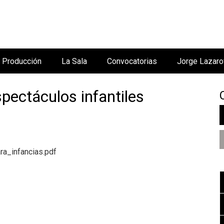
Jump to navigation
Producción
La Sala
Convocatorias
Jorge Lazaro
spectáculos infantiles
a_infancias.pdf