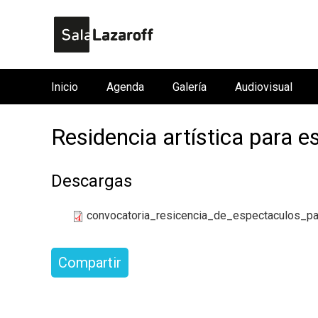
Inicio
Agenda
Galería
Audiovisual
M
e
Residencia artística para e
n
ú
p
Descargas
r
i
convocatoria_resicencia_de_espectaculos_par
n
c
Compartir
i
p
a