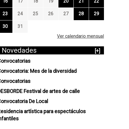
16
17
18
19
20
21
22
23
24
25
26
27
28
29
30
31
Ver calendario mensual
Novedades
[+]
onvocatorias
onvocatoria: Mes de la diversidad
onvocatorias
ESBORDE Festival de artes de calle
onvocatoria De Local
esidencia artística para espectáculos
nfantiles