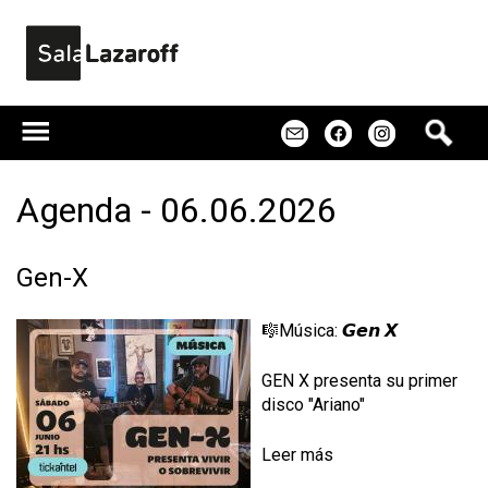
Jump to navigation
B
m
f
u
s
c
Agenda - 06.06.2026
a
r
Gen-X
🎼Música: 𝙂𝙚𝙣 𝙓
GEN X presenta su primer
disco "Ariano"
Leer más