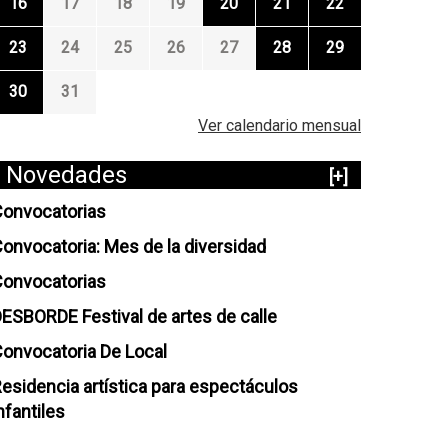
16
17
18
19
20
21
22
23
24
25
26
27
28
29
30
31
Ver calendario mensual
Novedades
[+]
onvocatorias
onvocatoria: Mes de la diversidad
onvocatorias
ESBORDE Festival de artes de calle
onvocatoria De Local
esidencia artística para espectáculos
nfantiles