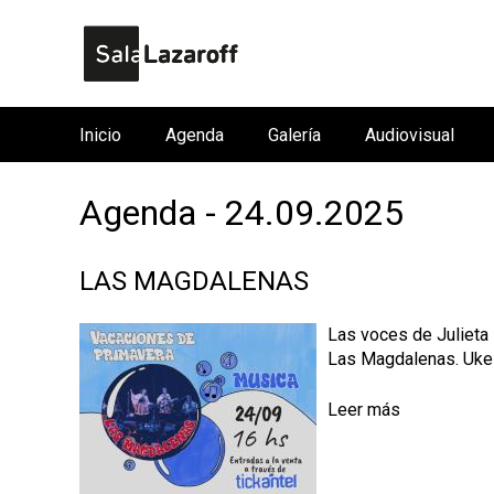
Inicio
Agenda
Galería
Audiovisual
M
e
Agenda - 24.09.2025
n
ú
p
LAS MAGDALENAS
r
i
Las voces de Julieta
Las Magdalenas. Ukele
n
c
Leer más
i
p
a