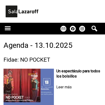
Jump to navigation
B
m
f
u
s
c
Agenda - 13.10.2025
a
r
Fidae: NO POCKET
Un espectáculo para todos
los bolsillos
Leer más