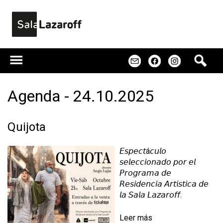
Jump to navigation
B
m
f
u
s
c
Agenda - 24.10.2025
a
r
Quijota
𝘌𝘴𝘱𝘦𝘤𝘵á𝘤𝘶𝘭𝘰
𝘴𝘦𝘭𝘦𝘤𝘤𝘪𝘰𝘯𝘢𝘥𝘰 𝘱𝘰𝘳 𝘦𝘭
𝘗𝘳𝘰𝘨𝘳𝘢𝘮𝘢 𝘥𝘦
𝘙𝘦𝘴𝘪𝘥𝘦𝘯𝘤𝘪𝘢 𝘈𝘳𝘵í𝘴𝘵𝘪𝘤𝘢 𝘥𝘦
𝘭𝘢 𝘚𝘢𝘭𝘢 𝘓𝘢𝘻𝘢𝘳𝘰𝘧𝘧.
Leer más