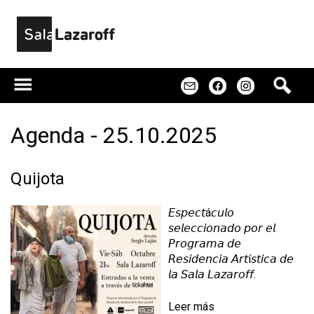
Jump to navigation
B
m
f
u
s
c
Agenda - 25.10.2025
a
r
Quijota
𝘌𝘴𝘱𝘦𝘤𝘵á𝘤𝘶𝘭𝘰
𝘴𝘦𝘭𝘦𝘤𝘤𝘪𝘰𝘯𝘢𝘥𝘰 𝘱𝘰𝘳 𝘦𝘭
𝘗𝘳𝘰𝘨𝘳𝘢𝘮𝘢 𝘥𝘦
𝘙𝘦𝘴𝘪𝘥𝘦𝘯𝘤𝘪𝘢 𝘈𝘳𝘵í𝘴𝘵𝘪𝘤𝘢 𝘥𝘦
𝘭𝘢 𝘚𝘢𝘭𝘢 𝘓𝘢𝘻𝘢𝘳𝘰𝘧𝘧.
Leer más