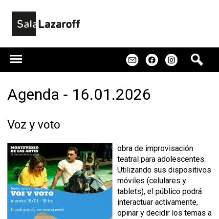
Jump to navigation
B
m
f
u
s
c
Agenda - 16.01.2026
a
r
Voz y voto
obra de improvisación
teatral para adolescentes.
Utilizando sus dispositivos
móviles (celulares y
tablets), el público podrá
interactuar activamente,
opinar y decidir los temas a