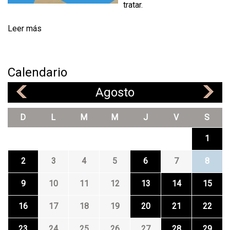
tratar.
Leer más
Calendario
Agosto
«
»
D
L
M
M
J
V
S
1
2
3
4
5
6
7
8
9
10
11
12
13
14
15
16
17
18
19
20
21
22
23
24
25
26
27
28
29