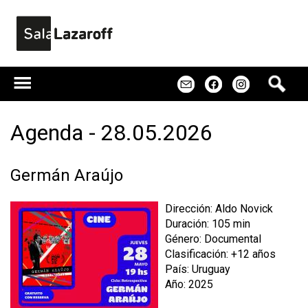
Jump to navigation
B
m
f
u
s
c
Agenda - 28.05.2026
a
r
Germán Araújo
Dirección: Aldo Novick
Duración: 105 min
Género: Documental
Clasificación: +12 años
País: Uruguay
Año: 2025