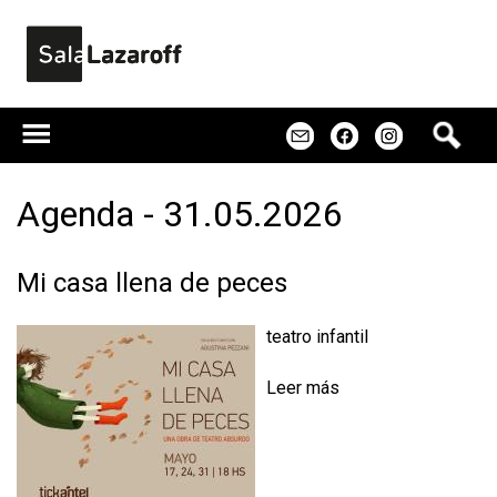
Jump to navigation
B
m
f
u
s
c
Agenda - 31.05.2026
a
r
Mi casa llena de peces
teatro infantil
Leer más