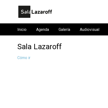
Inicio
Agenda
Galería
Audiovisual
M
e
Sala Lazaroff
n
ú
Cómo ir
p
r
i
n
c
i
p
a