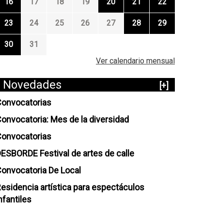
16
17
18
19
20
21
22
23
24
25
26
27
28
29
30
31
Ver calendario mensual
Novedades
[+]
onvocatorias
onvocatoria: Mes de la diversidad
onvocatorias
ESBORDE Festival de artes de calle
onvocatoria De Local
esidencia artística para espectáculos
nfantiles