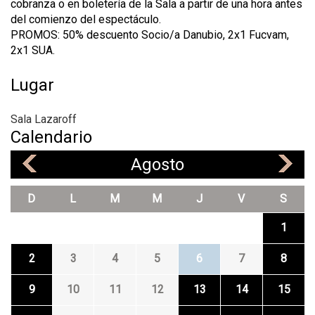
cobranza o en boletería de la Sala a partir de una hora antes
del comienzo del espectáculo.
PROMOS: 50% descuento Socio/a Danubio, 2x1 Fucvam,
2x1 SUA.
Lugar
Sala Lazaroff
Calendario
Agosto
«
»
D
L
M
M
J
V
S
1
2
3
4
5
6
7
8
9
10
11
12
13
14
15