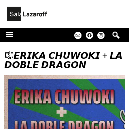
Jump to navigation
B
m
f
u
s
c
🎼𝙀𝙍𝙄𝙆𝘼 𝘾𝙃𝙐𝙒𝙊𝙆𝙄 + 𝙇𝘼
a
𝘿𝙊𝘽𝙇𝙀 𝘿𝙍𝘼𝙂𝙊𝙉
r