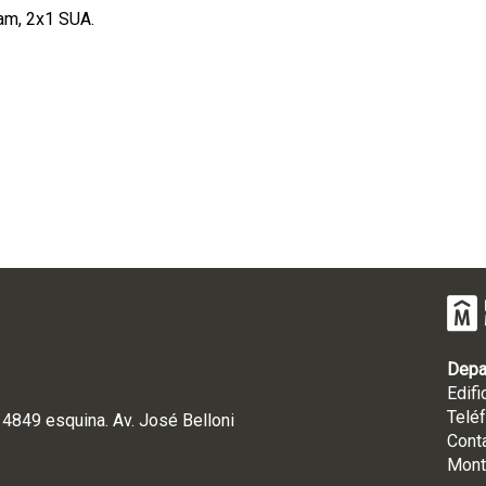
am, 2x1 SUA.
Depa
Edifi
Telé
° 4849 esquina. Av. José Belloni
Cont
Mont