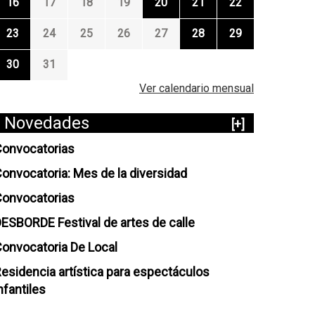
16
17
18
19
20
21
22
23
24
25
26
27
28
29
30
31
Ver calendario mensual
Novedades
[+]
onvocatorias
onvocatoria: Mes de la diversidad
onvocatorias
ESBORDE Festival de artes de calle
onvocatoria De Local
esidencia artística para espectáculos
nfantiles