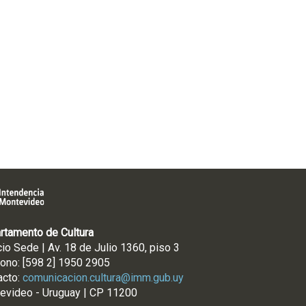
rtamento de Cultura
cio Sede | Av. 18 de Julio 1360, piso 3
fono: [598 2] 1950 2905
acto:
comunicacion.cultura@imm.gub.uy
evideo - Uruguay | CP 11200