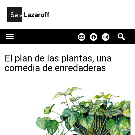
Jump to navigation
B
m
f
u
s
c
El plan de las plantas, una
a
comedia de enredaderas
r