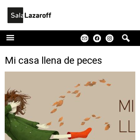
Jump to navigation
B
m
f
u
s
c
Mi casa llena de peces
a
r