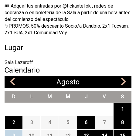
🎟️ Adquirí tus entradas por @tickantel.ok , redes de
cobranza o en boletería de la Sala a partir de una hora antes
del comienzo del espectáculo.
✨PROMOS: 50% descuento Socio/a Danubio, 2x1 Fucvam,
2x1 SUA, 2x1 Comunidad Voy.
Lugar
Sala Lazaroff
Calendario
Agosto
«
»
D
L
M
M
J
V
S
1
2
3
4
5
6
7
8
9
10
11
12
13
14
15