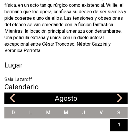
física, en un acto tan quirúrgico como existencial. Willie, el
hermano que los opera, confiesa su deseo de ser siamés y
pide coserse a uno de ellos. Las tensiones y obsesiones
del elenco se van enredando con la ficción fantástica.
Mientras, la locación principal amenaza con derrumbarse.
Una película extraña y única, con un duelo actoral
excepcional entre César Troncoso, Néstor Guzzini y
Verónica Perrotta.
Lugar
Sala Lazaroff
Calendario
Agosto
«
»
D
L
M
M
J
V
S
1