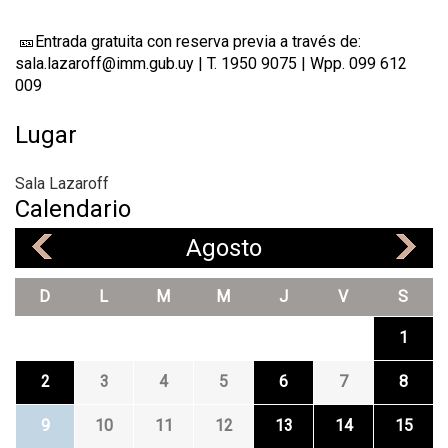
🎫Entrada gratuita con reserva previa a través de:
sala.lazaroff@imm.gub.uy | T. 1950 9075 | Wpp. 099 612
009
Lugar
Sala Lazaroff
Calendario
Agosto
«
»
D
L
M
M
J
V
S
1
2
3
4
5
6
7
8
9
10
11
12
13
14
15