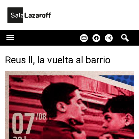
Jump to navigation
B
m
f
u
s
c
Reus ll, la vuelta al barrio
a
r